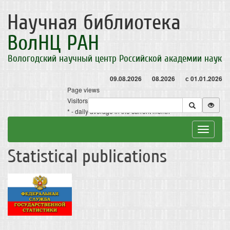
Научная библиотека
ВолНЦ РАН
Вологодский научный центр Российской академии наук
09.08.2026
08.2026
с 01.01.2026
Page views
Visitors
* - daily average in the current month
Toggle
navigat
Statistical publications