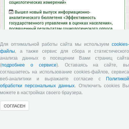
социологических измерений»
Вышел новый выпуск информационно-
аналитического бюллетеня «Эффективность
государственного управления в оценках населения»,
посвященный результатам социологического опроса
жителей Вологодской области в июне 2026 года
Развитие академической науки в регионе: круглый
Для оптимальной работы сайта мы используем
cookies-
стол с участием представителей Санкт‑Петербурга и
файлы
, а также сервис для сбора и статистического
Вологодской области
анализа данных о посещении Вами страниц сайта
ВолНЦ РАН традиционно принял участие в очередной
(
подробнее о сервисе
). Оставаясь на сайте, в
сессии Российско-французского научного семинара (г.
соглашаетесь на использование cookies-файлов, сервиса
Москва, ИНП РАН)
веб-аналитики и выражаете согласие с
Политикой
Председатель Совета молодых ученых ВолНЦ РАН
обработки персональных данных
. Отключить cookies В
приняла участие в XIV Всероссийском съезде советов
можете в настройках своего браузера.
молодых ученых и студенческих научных обществ (г.
Москва)
СОГЛАСЕН
Все сообщения »