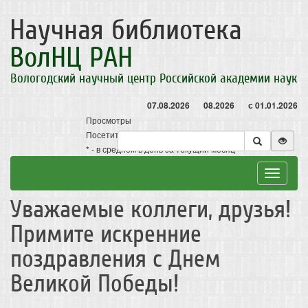
Научная библиотека
ВолНЦ РАН
Вологодский научный центр Российской академии наук
07.08.2026
08.2026
с 01.01.2026
Просмотры
Посетители
* - в среднем в день за текущий месяц
Toggle
navigat
Уважаемые коллеги, друзья!
Примите искренние
поздравления с Днем
Великой Победы!