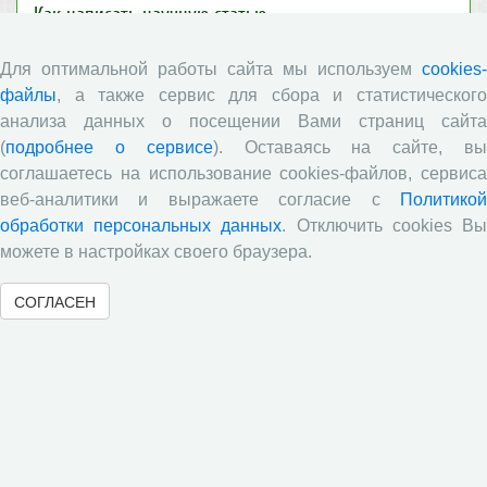
Как написать научную статью
Как написать обзорную статью
Для оптимальной работы сайта мы используем
cookies-
Как оформить научную статью
файлы
, а также сервис для сбора и статистического
Рекомендации для рецензентов
анализа данных о посещении Вами страниц сайта
Консультация библиографа
(
подробнее о сервисе
). Оставаясь на сайте, в
Полезные термины
соглашаетесь на использование cookies-файлов, сервиса
веб-аналитики и выражаете согласие с
Политикой
Статистика онлайн
обработки персональных данных
. Отключить cookies В
Ссылки
можете в настройках своего браузера.
СОГЛАСЕН
Новости ВолНЦ РАН
Директор ВолНЦ РАН д.э.н. А.А. Шабунова приняла
участие в заседании Штаба общественного наблюдения
за выборами в Общественной палате Вологодской
области
Опубликованы материалы X юбилейной