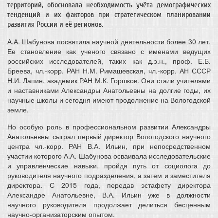
территорий, обосновала необходимость учёта демографических
тенденций и их факторов при стратегическом планировании
развития России и её регионов.
А.А. Шабунова посвятила научной деятельности более 30 лет.
Ее становление как ученого связано с именами ведущих
российских исследователей, таких как д.э.н., проф. Е.Б.
Бреева, чл.-корр. РАН Н.М. Римашевская, чл.-корр. АН СССР
Н.И. Лапин, академик РАН М.К. Горшков. Они стали учителями
и наставниками Александры Анатольевны на долгие годы, их
научные школы и сегодня имеют продолжение на Вологодской
земле.
Но особую роль в профессиональном развитии Александры
Анатольевны сыграл первый директор Вологодского научного
центра чл.-корр. РАН В.А. Ильин, при непосредственном
участии которого А.А. Шабунова осваивала исследовательские
и управленческие навыки, пройдя путь от социолога до
руководителя научного подразделения, а затем и заместителя
директора. С 2015 года, передав эстафету директора
Александре Анатольевне, В.А. Ильин уже в должности
научного руководителя продолжает делиться бесценным
научно-организаторским опытом.