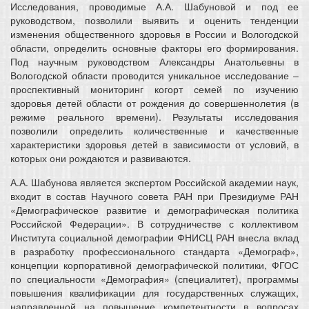
Исследования, проводимые А.А. Шабуновой и под ее
руководством, позволили выявить и оценить тенденции
изменения общественного здоровья в России и Вологодской
области, определить основные факторы его формирования.
Под научным руководством Александры Анатольевны в
Вологодской области проводится уникальное исследование –
проспективный мониторинг когорт семей по изучению
здоровья детей области от рождения до совершеннолетия (в
режиме реального времени). Результаты исследования
позволили определить количественные и качественные
характеристики здоровья детей в зависимости от условий, в
которых они рождаются и развиваются.
А.А. Шабунова является экспертом Российской академии наук,
входит в состав Научного совета РАН при Президиуме РАН
«Демографическое развитие и демографическая политика
Российской Федерации». В сотрудничестве с коллективом
Института социальной демографии ФНИСЦ РАН внесла вклад
в разработку профессионального стандарта «Демограф»,
концепции корпоративной демографической политики, ФГОС
по специальности «Демография» (специалитет), программы
повышения квалификации для государственных служащих,
направленной на повышение компетентности в вопросах