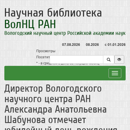
Научная библиотека
ВолНЦ РАН
Вологодский научный центр Российской академии наук
07.08.2026
08.2026
с 01.01.2026
Просмотры
Посетители
* - в среднем в день за текущий месяц
Toggle
navigat
Директор Вологодского
научного центра РАН
Александра Анатольевна
Шабунова отмечает