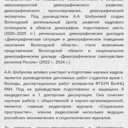
закономерностей демографического развития,
демографического прогнозирования, демографической
экспертизы. Под руководством А.А. Шабуновой создан
Вологодский региональный Центр развития кадрового
потенциала в области демографии; подготовлено шесть
(2020–2025 гг.) региональных демографических докладов
«Демографическая ситуация и демографическое поведение
населения Вологодской области»; стало возможным
представление Вологодской области в национальном
демографическом докладе «Демографическое самочувствие
регионов России» (2022 г., 2024 г.).
А.А. Шабунова активно участвует в подготовке научных кадров,
является руководителем дипломных работ студентов вузов г.
Вологды, диссертационных работ аспирантов ФГБУН ВолНЦ
РАН. Под ее руководством подготовлено и защищено 9
кандидатских и 1 докторская диссертация. Она сочетает
научную работу с общественной и научно-организационной,
является главным редактором журнала «Социальное
пространство», членом редколлегий нескольких ведущих
российских экономических и социологических журналов.
За активную научно-организационную и общественную