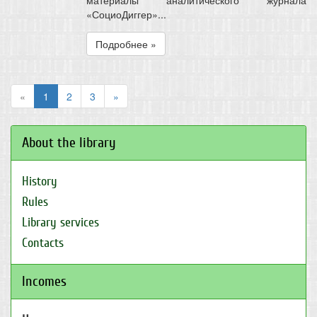
материалы аналитического журнала
«СоциоДиггер»...
Подробнее »
«
1
2
3
»
About the library
History
Rules
Library services
Contacts
Incomes