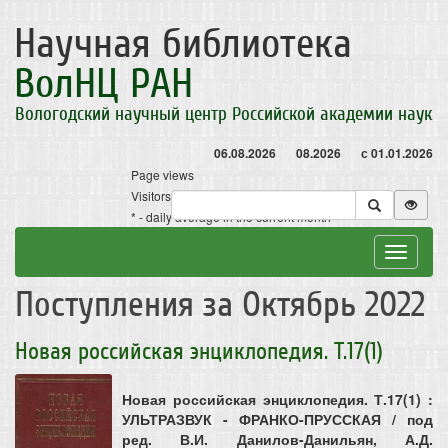
Научная библиотека
ВолНЦ РАН
Вологодский научный центр Российской академии наук
06.08.2026
08.2026
с 01.01.2026
Page views
Visitors
* - daily average in the current month
Toggle
navigat
Поступления за Октябрь 2022
Новая российская энциклопедия. Т.17(1)
Новая российская энциклопедия. Т.17(1) :
УЛЬТРАЗВУК - ФРАНКО-ПРУССКАЯ / под
ред. В.И. Данилов-Данильян, А.Д.