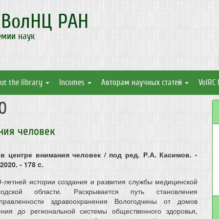
а
ВолНЦ РАН
емии наук
ut the library
Incomes
Авторам научных статей
VolRC 
0
ния человек
в центре внимания человек / под ред. Р.А. Касимов. -
020. - 178 c.
0-летней истории создания и развития службы медицинской
годской области. Раскрывается путь становления
аправленности здравоохранения Вологодчины от домов
ения до региональной системы общественного здоровья,