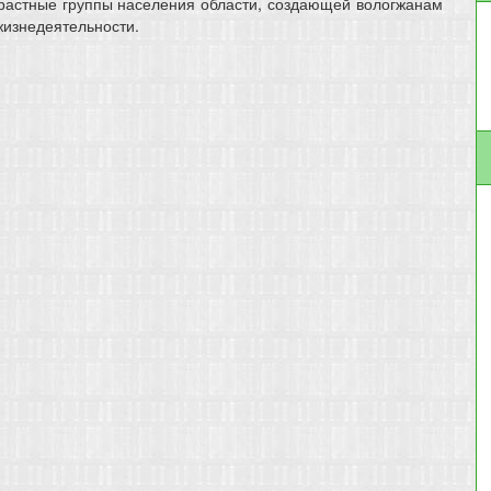
растные группы населения области, создающей вологжанам
жизнедеятельности.