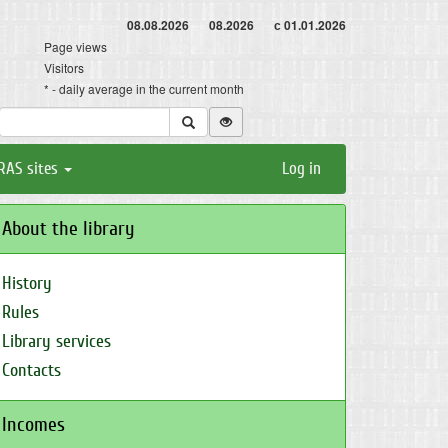
08.08.2026
08.2026
с 01.01.2026
Page views
Visitors
* - daily average in the current month
RAS sites
Log in
About the library
History
Rules
Library services
Contacts
Incomes