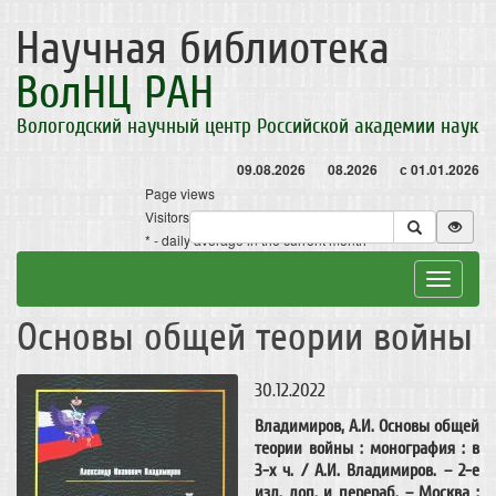
Научная библиотека
ВолНЦ РАН
Вологодский научный центр Российской академии наук
09.08.2026
08.2026
с 01.01.2026
Page views
Visitors
* - daily average in the current month
Toggle
navigat
Основы общей теории войны
30.12.2022
Владимиров, А.И. Основы общей
теории войны : монография : в
3-х ч. / А.И. Владимиров. – 2-е
изд. доп. и перераб. – Москва :