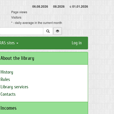
06.08.2026
08.2026
с 01.01.2026
Page views
Visitors
* - daily average in the current month
RAS sites
Log in
About the library
History
Rules
Library services
Contacts
Incomes