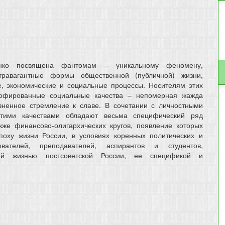
енко посвящена фантомам – уникальному феномену,
травагантные формы общественной (публичной) жизни,
, экономические и социальные процессы. Носителям этих
рофированные социальные качества – непомерная жажда
езненное стремление к славе. В сочетании с личностными
 этими качествами обладают весьма специфический ряд
кже финансово-олигархических кругов, появление которых
оху жизни России, в условиях коренных политических и
вателей, преподавателей, аспирантов и студентов,
ой жизнью постсоветской России, ее спецификой и