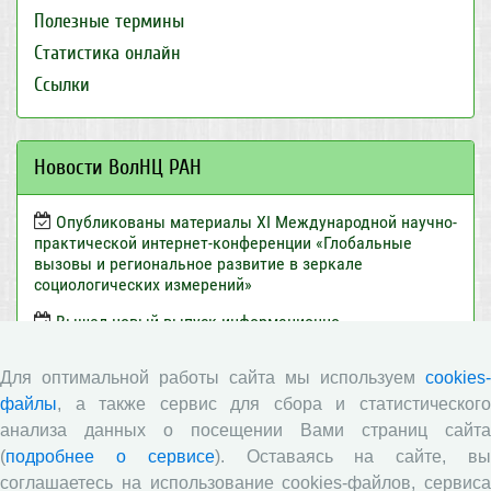
Полезные термины
Статистика онлайн
Ссылки
Новости ВолНЦ РАН
Опубликованы материалы XI Международной научно-
практической интернет-конференции «Глобальные
вызовы и региональное развитие в зеркале
социологических измерений»
Вышел новый выпуск информационно-
аналитического бюллетеня «Эффективность
государственного управления в оценках населения»,
Для оптимальной работы сайта мы используем
cookies-
посвященный результатам социологического опроса
файлы
, а также сервис для сбора и статистического
жителей Вологодской области в июне 2026 года
анализа данных о посещении Вами страниц сайта
Развитие академической науки в регионе: круглый
(
подробнее о сервисе
). Оставаясь на сайте, в
стол с участием представителей Санкт‑Петербурга и
соглашаетесь на использование cookies-файлов, сервиса
Вологодской области