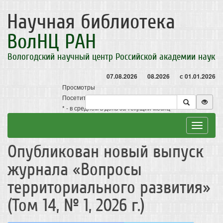
Научная библиотека
ВолНЦ РАН
Вологодский научный центр Российской академии наук
07.08.2026
08.2026
с 01.01.2026
Просмотры
Посетители
* - в среднем в день за текущий месяц
Toggle
navigat
Опубликован новый выпуск
журнала «Вопросы
территориального развития»
(Том 14, № 1, 2026 г.)