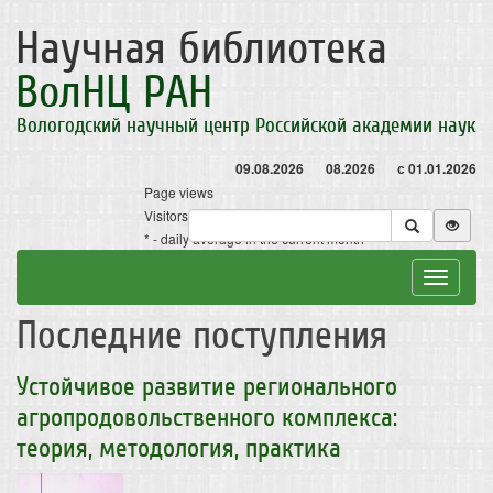
Научная библиотека
ВолНЦ РАН
Вологодский научный центр Российской академии наук
09.08.2026
08.2026
с 01.01.2026
Page views
Visitors
* - daily average in the current month
Toggle
navigat
Последние поступления
Устойчивое развитие регионального
агропродовольственного комплекса:
теория, методология, практика