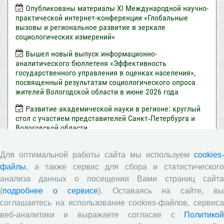
Опубликованы материалы XI Международной научно-
практической интернет-конференции «Глобальные
вызовы и региональное развитие в зеркале
социологических измерений»
Вышел новый выпуск информационно-
аналитического бюллетеня «Эффективность
государственного управления в оценках населения»,
посвященный результатам социологического опроса
жителей Вологодской области в июне 2026 года
Развитие академической науки в регионе: круглый
стол с участием представителей Санкт‑Петербурга и
Вологодской области
ВолНЦ РАН традиционно принял участие в очередной
сессии Российско-французского научного семинара (г.
Для оптимальной работы сайта мы используем
cookies-
Москва, ИНП РАН)
файлы
, а также сервис для сбора и статистического
анализа данных о посещении Вами страниц сайта
Председатель Совета молодых ученых ВолНЦ РАН
приняла участие в XIV Всероссийском съезде советов
(
подробнее о сервисе
). Оставаясь на сайте, в
молодых ученых и студенческих научных обществ (г.
соглашаетесь на использование cookies-файлов, сервиса
Москва)
веб-аналитики и выражаете согласие с
Политикой