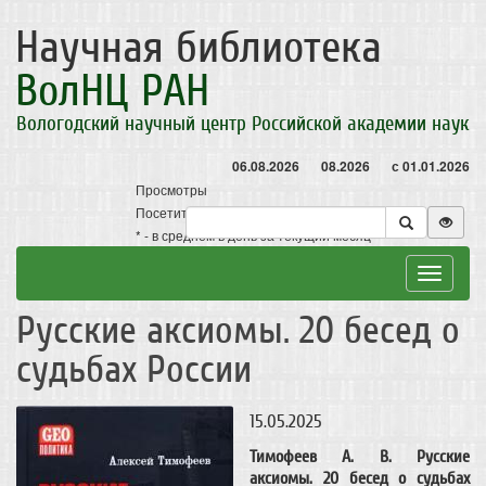
Научная библиотека
ВолНЦ РАН
Вологодский научный центр Российской академии наук
06.08.2026
08.2026
с 01.01.2026
Просмотры
Посетители
* - в среднем в день за текущий месяц
Toggle
navigat
Русские аксиомы. 20 бесед о
судьбах России
15.05.2025
Тимофеев А. В. Русские
аксиомы. 20 бесед о судьбах