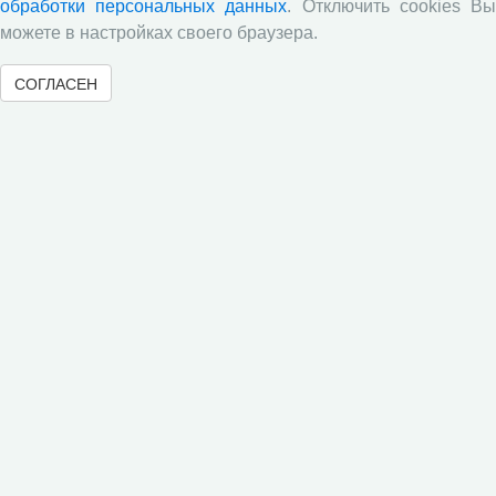
Все сообщения »
обработки персональных данных
. Отключить cookies В
можете в настройках своего браузера.
СОГЛАСЕН
Обратная связь
© 2000-2026 Вологодский научный центр Российской
академии наук
Контент доступен под лицензией
Creative Commons Attribution-
NonCommercial-NoDerivatives 4.0 International License
Метаданные издания можно просматривать, скачивать, копировать и
распространять без дополнительного разрешения