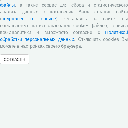
аналитического бюллетеня «Эффективность
файлы
, а также сервис для сбора и статистического
государственного управления в оценках населения»,
анализа данных о посещении Вами страниц сайта
посвященный результатам социологического опроса
(
подробнее о сервисе
). Оставаясь на сайте, в
жителей Вологодской области в июне 2026 года
соглашаетесь на использование cookies-файлов, сервиса
Развитие академической науки в регионе: круглый
веб-аналитики и выражаете согласие с
Политикой
стол с участием представителей Санкт‑Петербурга и
обработки персональных данных
. Отключить cookies В
Вологодской области
можете в настройках своего браузера.
Все сообщения »
СОГЛАСЕН
Обратная связь
© 2000-2026 Вологодский научный центр Российской