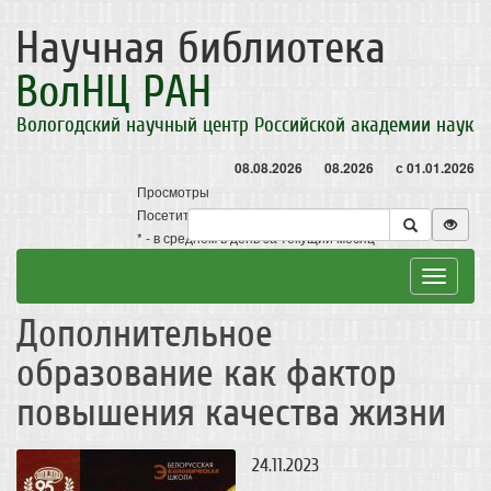
Научная библиотека
ВолНЦ РАН
Вологодский научный центр Российской академии наук
08.08.2026
08.2026
с 01.01.2026
Просмотры
Посетители
* - в среднем в день за текущий месяц
Toggle
navigat
Дополнительное
образование как фактор
повышения качества жизни
24.11.2023