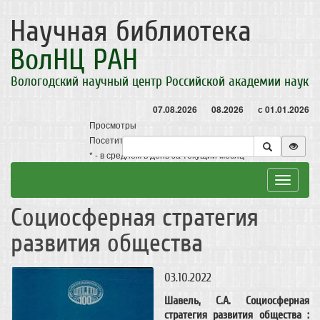
Научная библиотека
ВолНЦ РАН
Вологодский научный центр Российской академии наук
07.08.2026
08.2026
с 01.01.2026
Просмотры
Посетители
* - в среднем в день за текущий месяц
Toggle
navigat
Социосферная стратегия
развития общества
03.10.2022
Шавель, С.А. Социосферная
стратегия развития общества :