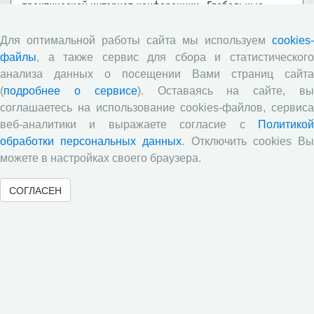
практической интернет-конференции «Глобальные
вызовы и региональное развитие в зеркале
социологических измерений»
Для оптимальной работы сайта мы используем
cookies-
Вышел новый выпуск информационно-
файлы
, а также сервис для сбора и статистического
аналитического бюллетеня «Эффективность
анализа данных о посещении Вами страниц сайта
государственного управления в оценках населения»,
(
подробнее о сервисе
). Оставаясь на сайте, в
посвященный результатам социологического опроса
соглашаетесь на использование cookies-файлов, сервиса
жителей Вологодской области в июне 2026 года
веб-аналитики и выражаете согласие с
Политикой
Развитие академической науки в регионе: круглый
обработки персональных данных
. Отключить cookies В
стол с участием представителей Санкт‑Петербурга и
можете в настройках своего браузера.
Вологодской области
Все сообщения »
СОГЛАСЕН
Обратная связь