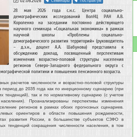
02.06.2026
Семинары
Постфактум
28 мая 2026 года с.н.с. Центра социально-
демографических исследований ВолНЦ РАН А.В.
Короленко на заседании постоянно действующего
научного семинара «Социальная экономика» в рамках
научной школы «Проблемы социально-
демографического развития территорий» (руководитель
– д.э.н., доцент А.А. Шабунова) представила к
обсуждению доклад, посвященный перспективам
изменения возрастно-половой структуры населения
регионов Северо-Западного федерального округа с
мографической политики и повышения пенсионного возраста.
ных расчетов численности и возрастно-половой структуры
 период до 2035 года как по инерционному сценарию (при
х тенденций), так и по нормативному сценарию (с учетом
населения). Проанализированы перспективы изменения
селение регионов в рамках обоих прогнозных сценариев.
елевых ориентиров в области повышения рождаемости,
нтах развития России, в большинстве субъектов СЗФО в
ных тенденций сокращения численности населения, в том