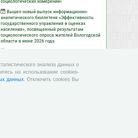
социологических измерений»
Вышел новый выпуск информационно-
аналитического бюллетеня «Эффективность
государственного управления в оценках
населения», посвященный результатам
социологического опроса жителей Вологодской
области в июне 2026 года
Развитие академической науки в регионе:
круглый стол с участием представителей
Санкт‑Петербурга и Вологодской области
 статистического анализа данных о
етесь на использование cookies-
Все сообщения »
ых данных
. Отключить cookies Вы
Обратная связь