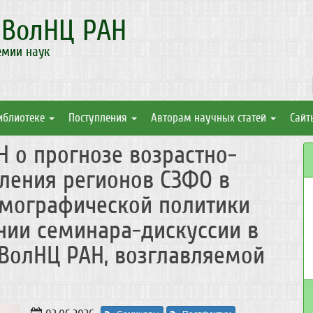
а
ВолНЦ РАН
емии наук
иблиотеке
Поступления
Авторам научных статей
Сайт
 о прогнозе возрастно-
ления регионов СЗФО в
емографической политики
нии семинара-дискуссии в
ВолНЦ РАН, возглавляемой