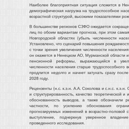
Наиболее благоприятная ситуация сложится в Нен
демографическая нагрузка на трудоспособное насе
возрастной структурой, высокими показателями ро
В большинстве регионов СЗФО ожидается сокращен
лиц по обоим вариантам прогноза, при этом самая
Новгородской областях (убыль численности насел
Установлено, что сценарий повышения рождаемост
с точки зрения увеличения численности населени
он окажется в Ненецком АО, Мурманской области 
пенсионной реформы, выражающийся в увели
численности населения старше трудоспособного в
продлится недолго и начнет затухать сразу посл
2028 году.
Рецензенты (н.с. к.э.н. А.А. Соколова и с.н.с. к.э.
и структурированность, качество теоретической и
обоснованность выводов, а также обозначили 
частности, по усилению обоснования огран
прогнозируемых изменений в возрастно-половой стр
выступление, подчеркнув уверенное владени
проведенного исследования.