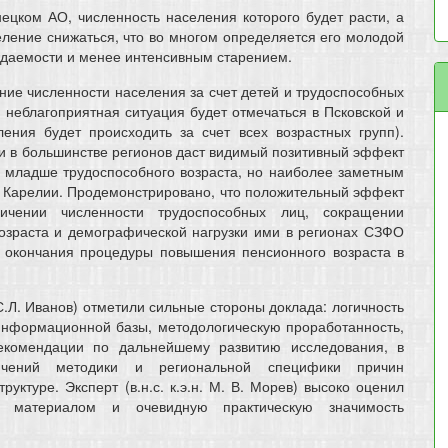
ецком АО, численность населения которого будет расти, а
ление снижаться, что во многом определяется его молодой
ждаемости и менее интенсивным старением.
ие численности населения за счет детей и трудоспособных
 неблагоприятная ситуация будет отмечаться в Псковской и
ения будет происходить за счет всех возрастных групп).
и в большинстве регионов даст видимый позитивный эффект
я младше трудоспособного возраста, но наиболее заметным
и Карелии. Продемонстрировано, что положительный эффект
чении численности трудоспособных лиц, сокращении
озраста и демографической нагрузки ими в регионах СЗФО
е окончания процедуры повышения пенсионного возраста в
н. С.Л. Иванов) отметили сильные стороны доклада: логичность
 информационной базы, методологическую проработанность,
рекомендации по дальнейшему развитию исследования, в
ичений методики и региональной специфики причин
уктуре. Эксперт (в.н.с. к.э.н. М. В. Морев) высоко оценил
е материалом и очевидную практическую значимость