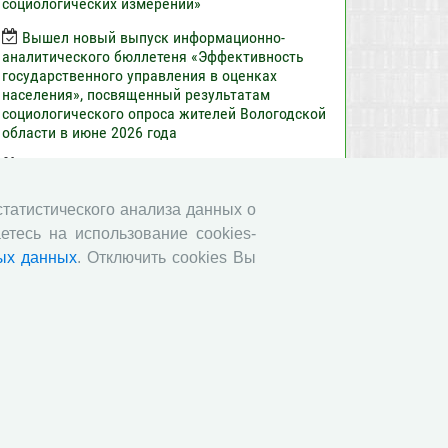
социологических измерений»
Вышел новый выпуск информационно-
аналитического бюллетеня «Эффективность
государственного управления в оценках
населения», посвященный результатам
социологического опроса жителей Вологодской
области в июне 2026 года
Развитие академической науки в регионе:
круглый стол с участием представителей
Санкт‑Петербурга и Вологодской области
 статистического анализа данных о
етесь на использование cookies-
Все сообщения »
ых данных
. Отключить cookies Вы
Обратная связь