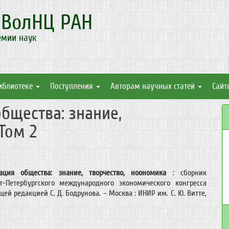
а
ВолНЦ РАН
емии наук
иблиотеке
Поступления
Авторам научных статей
Сайт
бщества: знание,
Том 2
ция общества: знание, творчество, ноономика
: сборник
т-Петербургского международного экономического конгресса
щей редакцией С. Д. Бодрунова. – Москва : ИНИР им. С. Ю. Витте,
.