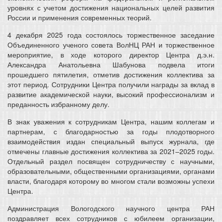
уровнях с учетом достижения национальных целей развития
России и применения современных теорий.
4 декабря 2025 года состоялось торжественное заседание
Объединенного ученого совета ВолНЦ РАН и торжественное
мероприятие, в ходе которого директор Центра д.э.н.
Александра Анатольевна Шабунова подвела итоги
прошедшего пятилетия, отметив достижения коллектива за
этот период. Сотрудники Центра получили награды за вклад в
развитие академической науки, высокий профессионализм и
преданность избранному делу.
В знак уважения к сотрудникам Центра, нашим коллегам и
партнерам, с благодарностью за годы плодотворного
взаимодействия издан специальный выпуск журнала, где
отмечены главные достижения коллектива за 2021–2025 годы.
Отдельный раздел посвящен сотрудничеству с научными,
образовательными, общественными организациями, органами
власти, благодаря которому во многом стали возможны успехи
Центра.
Администрация Вологодского научного центра РАН
поздравляет всех сотрудников с юбилеем организации,