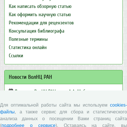
Как написать обзорную статью
Как оформить научную статью
Рекомендации для рецензентов
Консультация библиографа
Полезные термины
Статистика онлайн
Ссылки
Новости ВолНЦ РАН
Директор ВолНЦ РАН д.э.н. А.А. Шабунова приняла
участие в заседании Штаба общественного наблюдения
за выборами в Общественной палате Вологодской
Для оптимальной работы сайта мы используем
cookies-
области
файлы
, а также сервис для сбора и статистического
Опубликованы материалы X юбилейной
анализа данных о посещении Вами страниц сайта
Всероссийской научно-практической конференции с
(
подробнее о сервисе
). Оставаясь на сайте, в