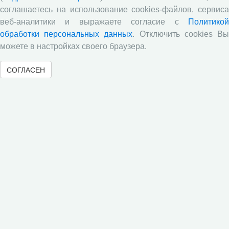
международным участием «Стратегия и тактика
соглашаетесь на использование cookies-файлов, сервиса
реализации социально-экономических реформ:
национальные приоритеты и проекты», приуроченной к
веб-аналитики и выражаете согласие с
Политикой
35-летию Центра
обработки персональных данных
. Отключить cookies В
можете в настройках своего браузера.
Опубликованы материалы XI Международной научно-
практической интернет-конференции «Глобальные
вызовы и региональное развитие в зеркале
СОГЛАСЕН
социологических измерений»
Вышел новый выпуск информационно-
аналитического бюллетеня «Эффективность
государственного управления в оценках населения»,
посвященный результатам социологического опроса
жителей Вологодской области в июне 2026 года
Развитие академической науки в регионе: круглый
стол с участием представителей Санкт‑Петербурга и
Вологодской области
Все сообщения »