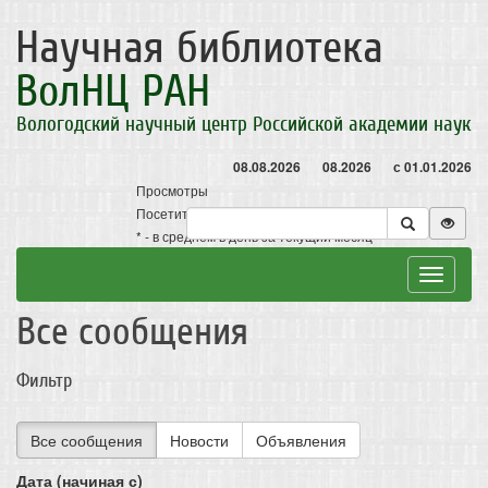
Научная библиотека
ВолНЦ РАН
Вологодский научный центр Российской академии наук
08.08.2026
08.2026
с 01.01.2026
Просмотры
Посетители
* - в среднем в день за текущий месяц
Toggle
navigat
Все сообщения
Фильтр
Все сообщения
Новости
Объявления
Дата (начиная с)