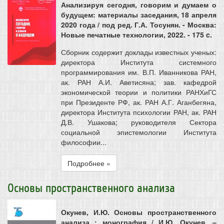
Анализируя сегодня, говорим и думаем о
будущем: материалы заседания, 18 апреля
2020 года / под ред. Г.А. Тосунян. - Москва:
Новые печатные технологии, 2022. - 175 c.
Сборник содержит доклады известных ученых:
директора Института системного
программирования им. В.П. Иванникова РАН,
ак. РАН А.И. Аветисяна; зав. кафедрой
экономической теории и политики РАНХиГС
при Президенте РФ, ак. РАН А.Г. Аганбегяна,
директора Института психологии РАН, ак. РАН
Д.В. Ушакова; руководителя Сектора
социальной эпистемологии Института
философии...
Подробнее »
Основы пространственного анализа
Окунев, И.Ю. Основы пространственного
анализа : монография / И.Ю. Окунев. –