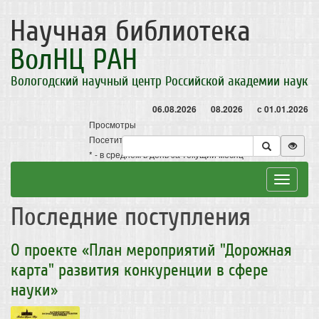
Научная библиотека
ВолНЦ РАН
Вологодский научный центр Российской академии наук
06.08.2026
08.2026
с 01.01.2026
Просмотры
Посетители
* - в среднем в день за текущий месяц
Toggle
navigat
Последние поступления
О проекте «План мероприятий "Дорожная
карта" развития конкуренции в сфере
науки»