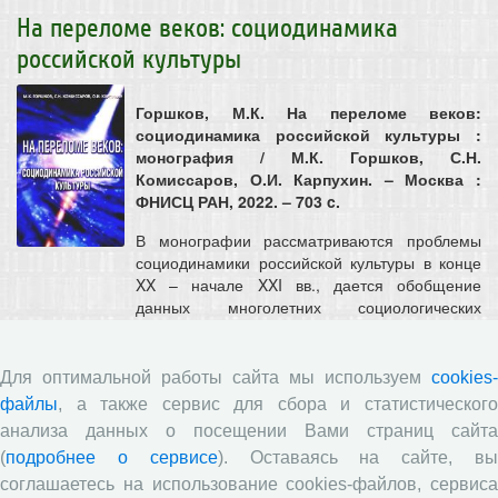
На переломе веков: социодинамика
российской культуры
Горшков, М.К. На переломе веков:
социодинамика российской культуры :
монография / М.К. Горшков, С.Н.
Комиссаров, О.И. Карпухин. – Москва :
ФНИСЦ РАН, 2022. – 703 c.
В монографии рассматриваются проблемы
социодинамики российской культуры в конце
XX – начале XXI вв., дается обобщение
данных многолетних социологических
исследований РНИСиНП, ИКСИ РАН,
Института социологии РАН, ФНИСЦ РАН, а
также других социологических центров страны,
Для оптимальной работы сайта мы используем
cookies-
дается социокультурный анализ
файлы
, а также сервис для сбора и статистического
организационно-структурных и
анализа данных о посещении Вами страниц сайта
содержательно-качественных изменений
(
подробнее о сервисе
). Оставаясь на сайте, в
культурной деятельности населения и...
соглашаетесь на использование cookies-файлов, сервиса