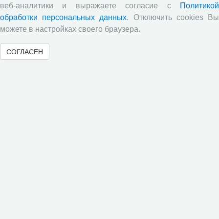
Подробнее »
веб-аналитики и выражаете согласие с
Политикой
обработки персональных данных
. Отключить cookies В
можете в настройках своего браузера.
«
11
12
13
14
15
16
17
18
19
СОГЛАСЕН
20
»
Все поступления за последний месяц
Архив
О библиотеке
Историческая справка
Правила пользования
Услуги библиотеки
Контакты
Поступления