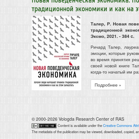
Новая поведенческая экономика. П
традиционной экономики и как на э
Талер, Р. Новая пов
традиционной эконом
Эксмо, 2021. - 384 c.
Ричард Талер, лауреа
эмоции, которые руков
во время принятия реш
своей новой книге Та
когда-то начатый им раз
Подробнее »
© 2000-2026 Vologda Research Center of RAS
Content is available under the
Creative Commons Attri
The metadata of the publication may be viewed, downloaded, copied, and