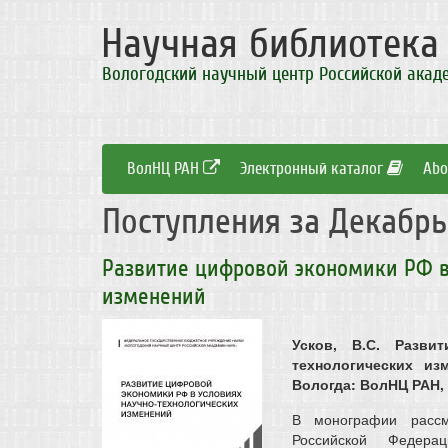
Научная библиотек
Вологодский научный центр Российской акад
ВолНЦ РАН
Электронный каталог
Abo
Поступления за Декабрь
Развитие цифровой экономики РФ в
изменений
Усков, В.С. Разв
технологических из
Вологда: ВолНЦ РАН, 2
В монографии рассм
Российской Федерац