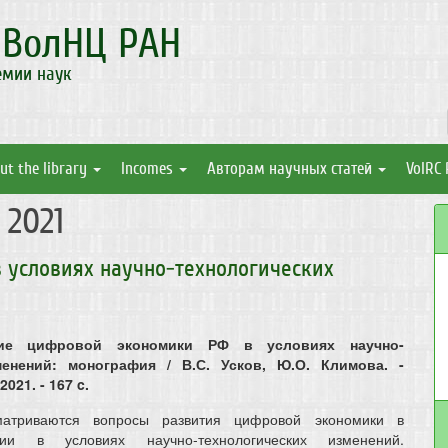
а
ВолНЦ РАН
емии наук
ut the library
Incomes
Авторам научных статей
VolRC 
 2021
 условиях научно-технологических
итие цифровой экономики РФ в условиях научно-
менений: монография / В.С. Усков, Ю.О. Климова. -
021. - 167 c.
атриваются вопросы развития цифровой экономики в
ии в условиях научно-технологических изменений.