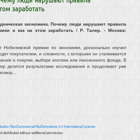
очему люди нарушают правила
том заработать
еденческая экономика. Почему люди нарушают правила
ики и как на этом заработать / Р. Талер. - Москва:
т Нобелевской премии по экономике, досконально изучил
одят покупателем, и сложности, с которыми он сталкивается
ения о покупке, выборе ипотеки или пенсионного фонда. В
лер делится результатами исследования и продолжает уже
говор...
bution-NonCommercial-NoDerivatives 4.0 International License
 distributed without additional permission