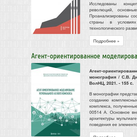
Исследованы концеп
революций, основны
Проанализированы сос
страны в условиях
технологического разви
Подробнее »
Агент-ориентированное моделирова
Агент-ориентирован
монография / С.В. Ди
ВолНЦ, 2021. - 155 c.
В монографии предста
созданию комплексных
комплекса, полученны
00514 А. Основное в
архитектуры мультиаг
поведения ее элементов