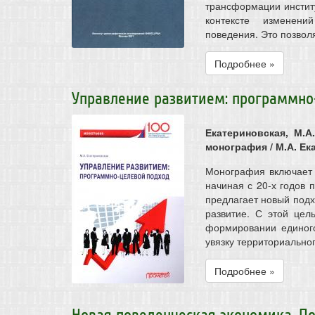
трансформации инстит
контексте изменени
поведения. Это позволя
Подробнее »
Управление развитием: программно
Екатериновская, М.А
монография / М.А. Ека
Монография включает 
начиная с 20-х годов 
предлагает новый под
развитие. С этой цел
формировании единого
увязку территориальног
Подробнее »