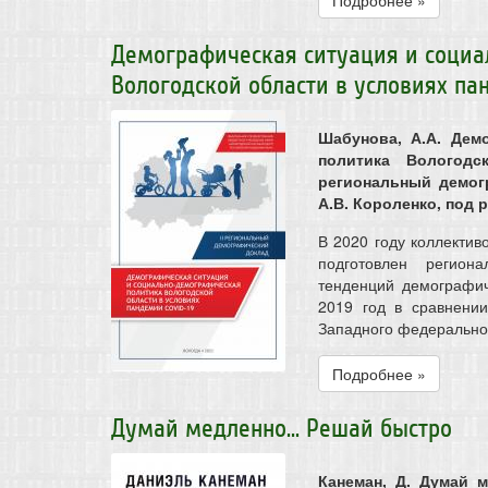
Подробнее »
Демографическая ситуация и соци
Вологодской области в условиях па
Шабунова, А.А. Дем
политика Вологодс
региональный демогр
А.В. Короленко, под р
В 2020 году коллектив
подготовлен регион
тенденций демографич
2019 год в сравнени
Западного федерального
Подробнее »
Думай медленно... Решай быстро
Канеман, Д. Думай ме