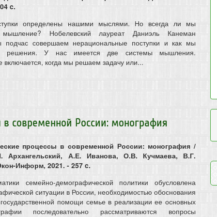
04 c.
ступки определены нашими мыслями. Но всегда ли мы
 мышление? Нобелевский лауреат Даниэль Канеман
ы подчас совершаем нерациональные поступки и как мы
е решения. У нас имеется две системы мышления.
включается, когда мы решаем задачу или...
 в современной России: монография
еские процессы в современной России: монография /
Н. Архангельский, А.Е. Иванова, О.В. Кучмаева, В.Г.
кон-Информ, 2021. - 257 c.
матики семейно-демографической политики обусловлена
афической ситуации в России, необходимостью обоснования
 государственной помощи семье в реализации ее основных
рафии последовательно рассматриваются вопросы