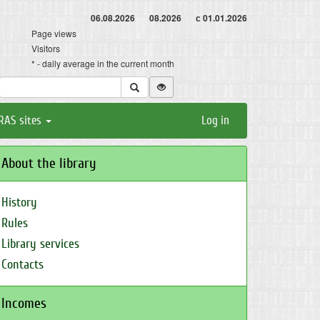
06.08.2026
08.2026
с 01.01.2026
Page views
Visitors
* - daily average in the current month
RAS sites
Log in
About the library
History
Rules
Library services
Contacts
Incomes