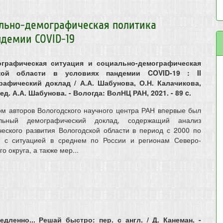
ально-демографическая политика
ндемии COVID-19
ографическая ситуация и социально-демографическая
кой области в условиях пандемии COVID-19 : II
афический доклад / А.А. Шабунова, О.Н. Калачикова,
ед. А.А. Шабунова. - Вологда: ВолНЦ РАН, 2021. - 89 c.
ом авторов Вологодского научного центра РАН впервые был
альный демографический доклад, содержащий анализ
еского развития Вологодской области в период с 2000 по
и с ситуацией в среднем по России и регионам Северо-
 округа, а также мер...
дленно... Решай быстро: пер. с англ. / Д. Канеман. -