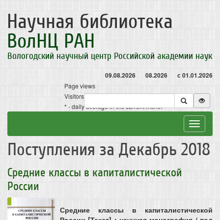
Научная библиотека
ВолНЦ РАН
Вологодский научный центр Российской академии наук
09.08.2026
08.2026
с 01.01.2026
Page views
Visitors
* - daily average in the current month
Toggle
navigat
Поступления за Декабрь 2018
Средние классы в капиталистической
России
Средние классы в капиталистической
России [Текст] : научная монография / под