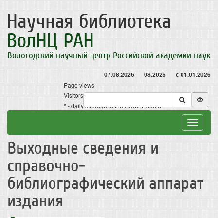
Научная библиотека
ВолНЦ РАН
Вологодский научный центр Российской академии наук
07.08.2026
08.2026
с 01.01.2026
Page views
Visitors
* - daily average in the current month
Toggle
navigat
Выходные сведения и
справочно-
библиографический аппарат
издания