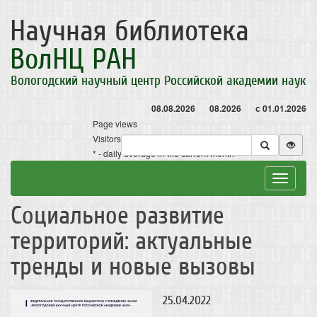
Научная библиотека
ВолНЦ РАН
Вологодский научный центр Российской академии наук
08.08.2026
08.2026
с 01.01.2026
Page views
Visitors
* - daily average in the current month
Toggle
navigat
Социальное развитие
территорий: актуальные
тренды и новые вызовы
25.04.2022