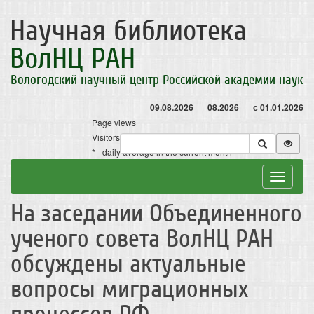
Научная библиотека
ВолНЦ РАН
Вологодский научный центр Российской академии наук
09.08.2026
08.2026
с 01.01.2026
Page views
Visitors
* - daily average in the current month
Toggle
navigat
На заседании Объединенного
ученого совета ВолНЦ РАН
обсуждены актуальные
вопросы миграционных