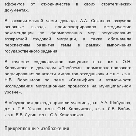
эффектов от отходничества в своих стратегических
документах.
В заключительной части доклада А.А. Соколова озвучила
основные выводы, проиллюстрировала методические
рекомендации по формированию мер регулирования
возвратной трудовой миграции, а также обозначила
перспективы развития темы в рамках выполнения
государственного задания.
В качестве содокладчиков выступили в.н.с. к.э.н. О.Н.
Калачикова с докладом «Проблемы нормативно-правового
регулирования занятости мигрантов-отходников» и с.н.с. к.э.н.
Н.В. Ворошилов по теме «Специфика и возможности
исследования миграционных процессов на муниципальном
уровне».
В обсуждении доклада приняли участие д.э.н. А.А. Шабунова,
д.э.н. Т.В. Ускова, к.э.н. О.Н. Калачикова, к.э.н. Л.В. Бабич,
к.э.н. Е.В. Лукин, к.э.н. С.А. Кожевников.
Прикрепленные изображения