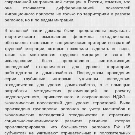
современной миграционной ситуации в России, отметив, что
она отличается дифференциацией показателей
миграционного прироста не только по территориям в разрезе
регионов, но и по видам миграции.
В основной части доклада были представлены результаты
теоретического осмысления феномена отходничества,
обозначены основные и специфические критерии возвратной
трудовой миграции, которые позволили выделить ее виды,
такие как маятниковая трудовая миграция и вахта. В
исследовании была представлена систематизация
последствий отходничества для уровня территории,
работодателя и домохозяйства. Посредством проведения
серии глубинных интервью уточнены последствия
отходничества для уровня домохозяйства, а с помощью
разработки методических рекомендаций по расчету
недополученного, привнесенного и сохраненного НДФЛ –
экономических последствий для уровня территорий. Была
произведена группировка регионов по учету масштабов и
экономических последствий отходничества в стратегиях
социально-экономического развития регионов, которая
проиллюстрировала, что большинство регионов РФ (65
субъектов) не учитывают отрицательных и положительных