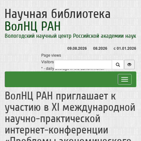
Научная библиотека
ВолНЦ РАН
Вологодский научный центр Российской академии наук
09.08.2026
08.2026
с 01.01.2026
Page views
Visitors
* - daily average in the current month
Toggle
navigat
ВолНЦ РАН приглашает к
участию в XI международной
научно-практической
интернет-конференции