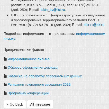
развития, в.н.с. к.э.н. ВолНЦ РАН,. тел.: (8172) 59-78-10
(доб. 250); E-mail:
lukin_ev@list.ru
.
Е.Ю. Широкова – м.н.с. Центра структурных исследований
и прогнозирования территориального развития ВолНЦ
РАН; тел.: (8172) 59-78-10 (доб. 232); E-mail:
shir11@bk.ru
.
Подробная информация – в приложенном
информационном
письме
.
Прикрепленные файлы
Информационное письмо
Образец оформления доклада
Согласие на обработку персональных данных
Регламент пленарного заседания 2026
Программа конференции
« Go Back
All messages