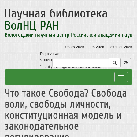
Научная библиотека
ВолНЦ РАН
Вологодский научный центр Российской академии наук
08.08.2026
08.2026
с 01.01.2026
Page views
Visitors
* - daily average in the current month
Toggle
navigat
Что такое Свобода? Свобода
воли, свободы личности,
конституционная модель и
законодательное