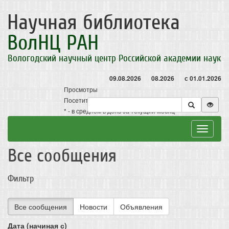
Научная библиотека
ВолНЦ РАН
Вологодский научный центр Российской академии наук
09.08.2026
08.2026
с 01.01.2026
Просмотры
Посетители
* - в среднем в день за текущий месяц
Toggle
navigat
Все сообщения
Фильтр
Все сообщения
Новости
Объявления
Дата (начиная с)