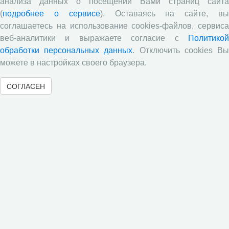
анализа данных о посещении Вами страниц сайта
(
подробнее о сервисе
). Оставаясь на сайте, в
соглашаетесь на использование cookies-файлов, сервиса
веб-аналитики и выражаете согласие с
Политикой
обработки персональных данных
. Отключить cookies В
можете в настройках своего браузера.
СОГЛАСЕН
27.06.2022
Горшков, М.К. Российское общество как оно есть (опыт
социологической диагностики): в 2-х т / М.К. Горшков. -
Изд. 2-е, перераб. и доп. - Москва: Новый хронограф,
2016. - Т. 1. - 416 c.
«
15
16
17
18
19
20
21
22
23