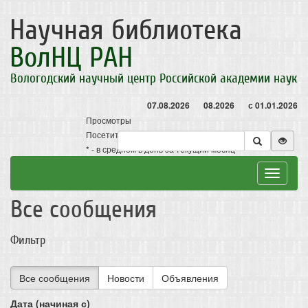
Научная библиотека
ВолНЦ РАН
Вологодский научный центр Российской академии наук
07.08.2026
08.2026
с 01.01.2026
Просмотры
Посетители
* - в среднем в день за текущий месяц
Toggle
navigat
Все сообщения
Фильтр
Все сообщения
Новости
Объявления
Дата (начиная с)