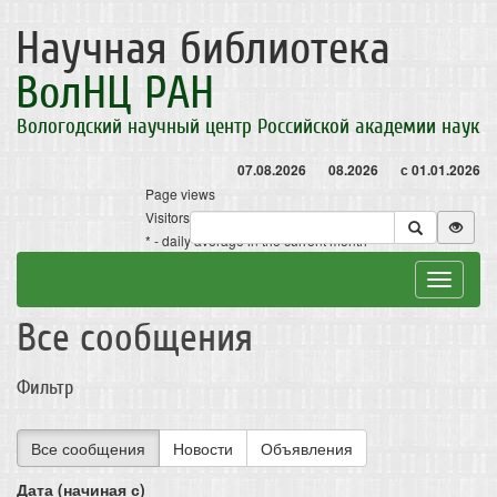
Научная библиотека
ВолНЦ РАН
Вологодский научный центр Российской академии наук
07.08.2026
08.2026
с 01.01.2026
Page views
Visitors
* - daily average in the current month
Toggle
navigat
Все сообщения
Фильтр
Все сообщения
Новости
Объявления
Дата (начиная с)