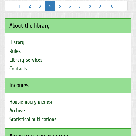
«
1
2
3
4
5
6
7
8
9
10
»
About the library
History
Rules
Library services
Contacts
Incomes
Новые поступления
Archive
Statistical publications
Авторам научных статей