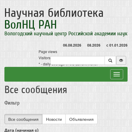
Научная библиотека
ВолНЦ РАН
Вологодский научный центр Российской академии наук
06.08.2026
08.2026
с 01.01.2026
Page views
Visitors
* - daily average in the current month
Toggle
navigat
Все сообщения
Фильтр
Все сообщения
Новости
Объявления
Дата (начиная с)