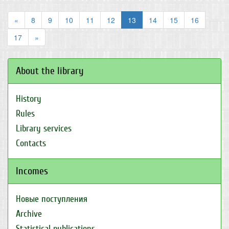
«
8
9
10
11
12
13
14
15
16
17
»
About the library
History
Rules
Library services
Contacts
Incomes
Новые поступления
Archive
Statistical publications